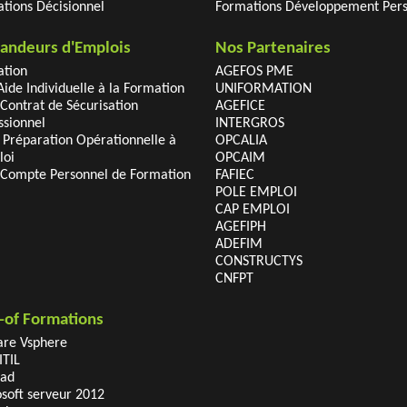
tions Décisionnel
Formations Développement Per
ndeurs d'Emplois
Nos Partenaires
tion
AGEFOS PME
 Aide Individuelle à la Formation
UNIFORMATION
 Contrat de Sécurisation
AGEFICE
ssionnel
INTERGROS
 Préparation Opérationnelle à
OPCALIA
loi
OPCAIM
 Compte Personnel de Formation
FAFIEC
POLE EMPLOI
CAP EMPLOI
AGEFIPH
ADEFIM
CONSTRUCTYS
CNFPT
-of Formations
re Vsphere
ITIL
cad
soft serveur 2012