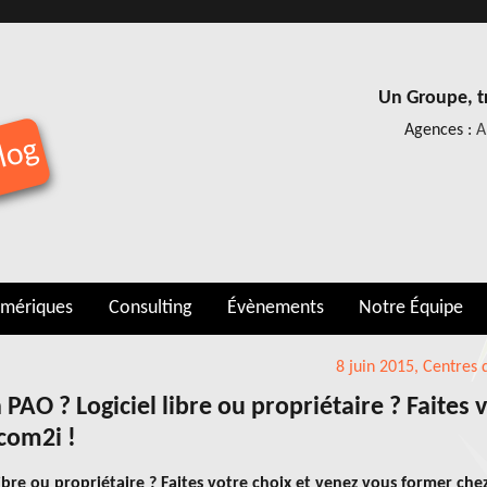
Un Groupe, tr
Agences :
A
log
umériques
Consulting
Évènements
Notre Équipe
Publié
8 juin 2015
,
Catégori
Centres 
le
PAO ? Logiciel libre ou propriétaire ? Faites 
com2i !
ibre ou propriétaire ? Faites votre choix et venez vous former che