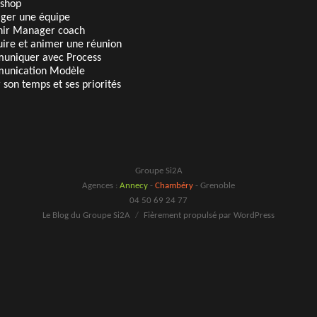
shop
ger une équipe
ir Manager coach
ire et animer une réunion
uniquer avec Process
unication Modèle
 son temps et ses priorités
 - FORMATIONS CHAMBERY - INFORMATIQUE ANNECY - INFORMAT
E - FORMATIONS SAVOIE - INFORMATIQUE HAUTE-SAVOIE - INFORM
Groupe Si2A
Agences :
Annecy
-
Chambéry
-
Grenoble
04 50 69 24 77
Le Blog du Groupe Si2A
Fièrement propulsé par WordPress
 CHAMBERY - INFORMATIQUE ANNECY - INFORMATIQUE GRENOBLE 
TE-SAVOIE - INFORMATIQUE ISERE - INFORMATIQUE SAVOIE