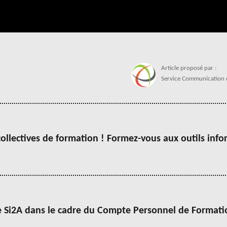
Article
Article proposé par :
proposé
Service Communication 
par
:
ollectives de formation ! Formez-vous aux outils inf
e Si2A dans le cadre du Compte Personnel de Formati