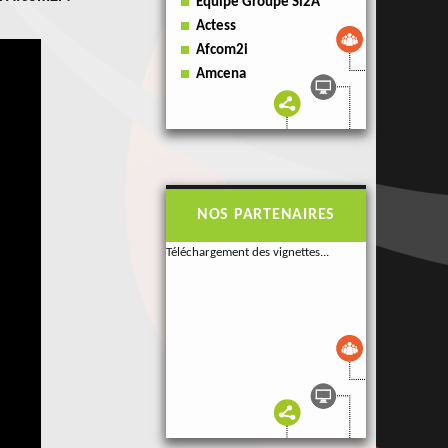
Équipe Groupe Si2A
Actess
Afcom2i
Amcena
NOS PARTENAIRES
Téléchargement des vignettes...