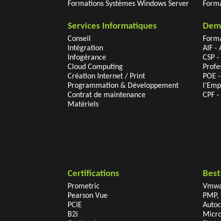
Formations Systèmes Windows Server
Forma
Services Informatiques
Dema
Conseil
Forma
Intégration
AIF -
Infogérance
CSP -
Cloud Computing
Profe
Création Internet / Print
POE -
Programmation & Développement
l'Emp
Contrat de maintenance
CPF -
Matériels
Certifications
Best
Prometric
Vmwa
Pearson Vue
PMP, 
PCIE
Auto
B2i
Micro