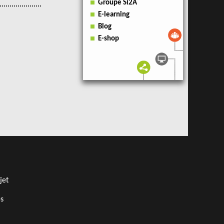
Groupe Si2A
E-learning
Blog
E-shop
jet
s