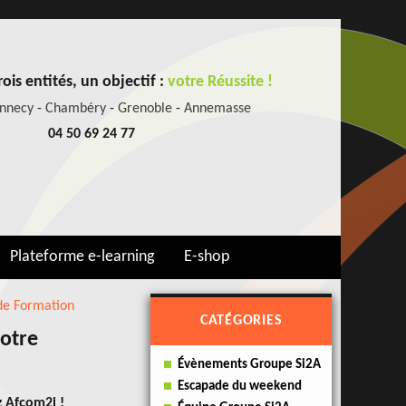
ois entités, un objectif :
votre Réussite !
nnecy
-
Chambéry
-
Grenoble
-
Annemasse
04 50 69 24 77
Plateforme e-learning
E-shop
es
de Formation
CATÉGORIES
votre
Évènements Groupe Si2A
Escapade du weekend
z Afcom2i !