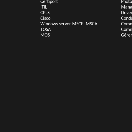
Certiport
Photo
ITIL
Mana
CPLS
Deven
Cisco
Condu
Windows server MSCE, MSCA
Comm
TOSA
Comm
MOS
Gérer
FORMATIONS ANNECY - FORMATIONS GRENOBLE
FORMATIONS HAUTE-SAVOIE - FORMATIONS ISER
FORMATIONS ANNECY - FORMATIONS GRENOBLE - FORMATIONS
FORMATIONS ISERE - FORMATIONS SAVOIE - INFORMATIQUE HAU