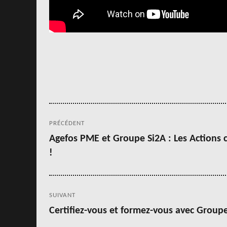
Navigation
PRÉCÉDENT
de
Agefos PME et Groupe Si2A : Les Actions c
Article
!
précédent :
l’article
SUIVANT
Certifiez-vous et formez-vous avec Group
Article
suivant :